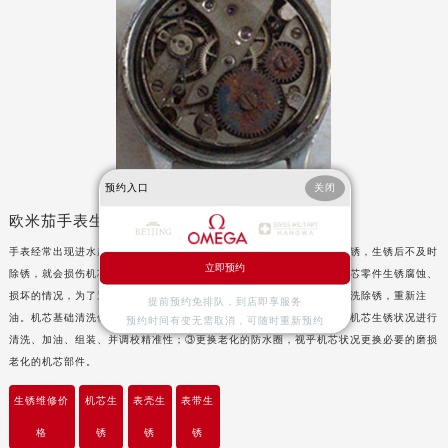
辽宁省营口市站前区市府路与渤海大街交叉口欧米茄售后服务中心（需提前预约）
辽宁省沈阳市沈河区中街路137号亨得利名表维修授权店1楼欧米茄售后服务中心（需提前预约）
辽宁省沈阳市沈河区中街路83号亨得利名表维修授权店1楼欧米茄售后服务中心（需提前预约）
北京市朝阳区建国门外大街甲6号华熙国际中心D座11层1102室欧米茄售后服务中心（北京总部）（需提前预约）
北京市东城区东长安街1号王府井东方广场W3座6层602室欧米茄售后服务中心（需提前预约）
河北省保定市竞秀区朝阳北大街北国先天下欧米茄售后服务中心（需提前预约）
内蒙古自治区阿拉善盟市左旗土尔扈特大街欧米茄售后服务中心（需提前预约）
预约入口
关闭
内蒙古自治区巴彦淖尔市临河区新华街欧米茄售后服务中心（需提前预约）
欧米茄手表生锈
内蒙古自治区包头市青山区幸福路甲3号王府井百货名表维修欧米茄售后服务中心（需提前预约）
手表经常出现进水起雾现象并且长年不保养就会逐渐的导致机芯内部生锈，生锈后不及时
内蒙古自治区赤峰市红山区哈达街欧米茄售后服务中心（需提前预约）
立即预约
除锈，就会损伤机芯内部零配件，最终导致手表停走；手表进水导致机芯零件生锈腐蚀、
内蒙古自治区鄂尔多斯市东胜区伊金霍洛街欧米茄售后服务中心（需提前预约）
损坏的情况，为了避免增加维修的成本建议尽快到维修服务中心进行清洗除锈，重新注
提前预约免排队，到店即享服务
油。机芯基础清洗保养服务：①检查机芯功能、进行机芯拆解；②根据机芯生锈状况进行
预约时间有变无需取消，可随时重新预约
内蒙古自治区呼伦贝尔市海拉尔区中央街欧米茄售后服务中心（需提前预约）
清洗、加油、组装、并调校精准性；③更换老化的防水圈，视乎机芯状况更换必要的磨损
内蒙古自治区通辽市科尔沁区明仁大街欧米茄售后服务中心（需提前预约）
老化的机芯部件。
内蒙古自治区乌海市海勃湾区人民南路欧米茄售后服务中心（需提前预约）
生锈维修价
机芯生
表壳生
表带生
内蒙古自治区乌兰察布市集宁区恩和大街欧米茄售后服务中心（需提前预约）
内蒙古自治区锡林郭勒盟市锡林浩特市光明街与额尔敦路交叉口欧米茄售后服务中心（需提前预约）
格
锈
锈
锈