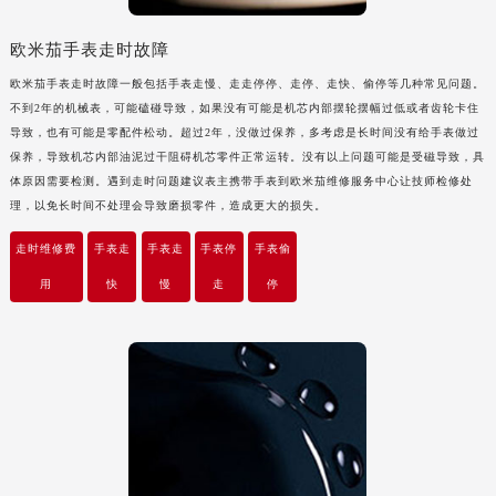
重庆市解放碑渝中区民权路28号英利国际金融中心写字楼20层01室（需提前预约）
黑龙江省大庆市萨尔图区会战大街欧米茄售后服务中心（需提前预约）
欧米茄手表走时故障
黑龙江省鹤岗市向阳区红军路欧米茄售后服务中心（需提前预约）
欧米茄手表走时故障一般包括手表走慢、走走停停、走停、走快、偷停等几种常见问题。
黑龙江省黑河市爱辉区中央街欧米茄售后服务中心（需提前预约）
不到2年的机械表，可能磕碰导致，如果没有可能是机芯内部摆轮摆幅过低或者齿轮卡住
导致，也有可能是零配件松动。超过2年，没做过保养，多考虑是长时间没有给手表做过
黑龙江省鸡西市鸡冠区红军路欧米茄售后服务中心（需提前预约）
保养，导致机芯内部油泥过干阻碍机芯零件正常运转。没有以上问题可能是受磁导致，具
黑龙江省佳木斯市向阳区长安路欧米茄售后服务中心（需提前预约）
体原因需要检测。遇到走时问题建议表主携带手表到欧米茄维修服务中心让技师检修处
黑龙江省牡丹江市东安区太平路欧米茄售后服务中心（需提前预约）
理，以免长时间不处理会导致磨损零件，造成更大的损失。
黑龙江省七台河市桃山区大同街欧米茄售后服务中心（需提前预约）
走时维修费
手表走
手表走
手表停
手表偷
黑龙江省齐齐哈尔市龙沙区龙华路欧米茄售后服务中心（需提前预约）
用
快
慢
走
停
黑龙江省双鸭山市尖山区新兴大街欧米茄售后服务中心（需提前预约）
黑龙江省绥化市北林区新华街与康庄路交叉口欧米茄售后服务中心（需提前预约）
黑龙江省伊春市伊美区通河路欧米茄售后服务中心（需提前预约）
吉林省白城市洮北区明仁南街欧米茄售后服务中心（需提前预约）
吉林省白山市浑江区浑江大街欧米茄售后服务中心（需提前预约）
吉林省吉林市船营区河南街欧米茄售后服务中心（需提前预约）
吉林省辽源市龙山区人民大街欧米茄售后服务中心（需提前预约）