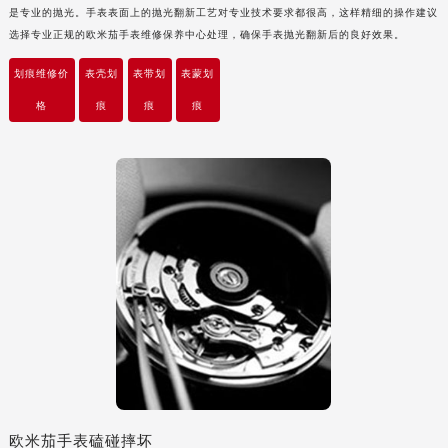
是专业的抛光。手表表面上的抛光翻新工艺对专业技术要求都很高，这样精细的操作建议
安徽省池州市贵池区长江路欧米茄售后服务中心（需提前预约）
选择专业正规的欧米茄手表维修保养中心处理，确保手表抛光翻新后的良好效果。
安徽省滁州市琅琊区南谯北路欧米茄售后服务中心（需提前预约）
安徽省阜阳市颍州区颍州北路欧米茄售后服务中心（需提前预约）
划痕维修价
表壳划
表带划
表蒙划
安徽省淮北市相山区淮海路欧米茄售后服务中心（需提前预约）
格
痕
痕
痕
安徽省淮南市田家庵区国庆中路欧米茄售后服务中心（需提前预约）
安徽省黄山市屯溪区黄山西路欧米茄售后服务中心（需提前预约）
安徽省六安市金安区解放中路欧米茄售后服务中心（需提前预约）
安徽省马鞍山市雨山区湖南西路欧米茄售后服务中心（需提前预约）
安徽省宿州市埇桥区人民中路欧米茄售后服务中心（需提前预约）
安徽省铜陵市铜官区石城大道欧米茄售后服务中心（需提前预约）
安徽省芜湖市镜湖区中山路步行街欧米茄售后服务中心（需提前预约）
安徽省宣城市宣州区叠嶂西路欧米茄售后服务中心（需提前预约）
福建省龙岩市新罗区九一南路欧米茄售后服务中心（需提前预约）
福建省南平市建阳区人民西路欧米茄售后服务中心（需提前预约）
福建省宁德市蕉城区天湖东路欧米茄售后服务中心（需提前预约）
福建省莆田市城厢区霞林街道荔华东大道欧米茄售后服务中心（需提前预约）
欧米茄手表磕碰摔坏