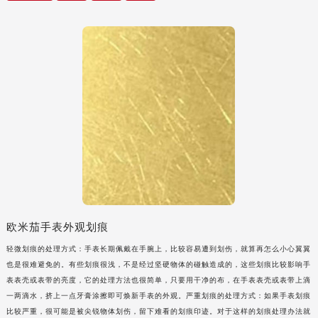
内蒙古自治区兴安盟市乌兰浩特市兴安大街欧米茄售后服务中心（需提前预约）
山西省大同市平城区迎宾街欧米茄售后服务中心（需提前预约）
山西省晋城市城区黄华街欧米茄售后服务中心（需提前预约）
山西省晋中市榆次区顺城街欧米茄售后服务中心（需提前预约）
山西省临汾市尧都区解放路欧米茄售后服务中心（需提前预约）
山西省吕梁市离石区永宁中路与建设街交叉口欧米茄售后服务中心（需提前预约）
山西省朔州市朔城区怡西路与鄯阳西街交汇处欧米茄售后服务中心（需提前预约）
山西省忻州市忻府区和平东街与七一南路交叉口欧米茄售后服务中心（需提前预约）
山西省阳泉市郊区平阳东街与新城大道交叉口欧米茄售后服务中心（需提前预约）
山西省运城市盐湖区河东街欧米茄售后服务中心（需提前预约）
山西省长治市潞州区英雄中路欧米茄售后服务中心（需提前预约）
欧米茄手表外观划痕
山西省太原市迎泽区迎泽街道解放路15号亨得利名表维修授权店3楼欧米茄售后服务中心（需提前预约）
天津市和平区赤峰道136号天津国际金融中心26层2603室欧米茄售后服务中心（需提前预约）
轻微划痕的处理方式：手表长期佩戴在手腕上，比较容易遭到划伤，就算再怎么小心翼翼
也是很难避免的。有些划痕很浅，不是经过坚硬物体的碰触造成的，这些划痕比较影响手
安徽省安庆市迎江区人民路欧米茄售后服务中心（需提前预约）
表表壳或表带的亮度，它的处理方法也很简单，只要用干净的布，在手表表壳或表带上滴
安徽省蚌埠市蚌山区淮河路欧米茄售后服务中心（需提前预约）
一两滴水，挤上一点牙膏涂擦即可焕新手表的外观。严重划痕的处理方式：如果手表划痕
安徽省亳州市谯城区魏武大道欧米茄售后服务中心（需提前预约）
比较严重，很可能是被尖锐物体划伤，留下难看的划痕印迹。对于这样的划痕处理办法就