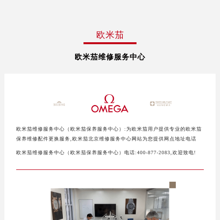
扬州市邗江区国展路29号星耀天地写字楼1号楼18层1803室（需提前预约）
盐城市盐都区世纪大道5号盐城金融城写字楼1号楼16层1604室（需提前预约）
欧米茄
泰州市海陵区永定东路399号置地商务中心东塔写字楼（华润万象城）17层1706室（需提前预约）
宁波市江北区大闸南路500号来福士广场办公楼20层2009室（需提前预约）
欧米茄维修服务中心
杭州市上城区钱江路1366号华润大厦写字楼A座5层503-5室（需提前预约）
金华市金东区东市南街777号金华万达广场写字楼4号楼22层2209室（需提前预约）
绍兴市越城区胜利东路379号世茂天际中心写字楼8层805室（需提前预约）
嘉兴市南湖区广益路705号嘉兴世界贸易中心写字楼A座13层1304室（需提前预约）
南昌市红谷滩新区红谷中大道998号绿地双子塔（中央广场）A1座办公楼14层07室（需提前预约）
欧米茄维修服务中心（欧米茄保养服务中心）:为欧米茄用户提供专业的欧米茄
济南市历下区经十路11111号华润中心写字楼（万象城）15层1508室（需提前预约）
保养维修配件更换服务,欧米茄北京维修服务中心网站为您提供网点地址电话
广州市天河区天河路230号万菱汇国际中心写字楼A塔7层704室（需提前预约）
欧米茄维修服务中心（欧米茄保养服务中心）电话:400-877-2083,欢迎致电!
广州市越秀区环市东路371-375号世界贸易中心大厦南塔写字楼15层07室（需提前预约）
深圳市罗湖区深南东路5001号华润大厦写字楼17层1701室（需提前预约）
惠州市惠城区江北文昌一路7号华贸大厦写字楼1座30层05室（需提前预约）
厦门市思明区湖滨东路95号华润大厦写字楼B座11层1104室（需提前预约）
福州市鼓楼区五四路128-1号恒力城写字楼15层03室（需提前预约）