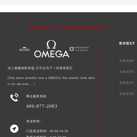
澳门特别行政区花地玛堂区关闸广场欧米茄售后服务中心（需提前预约）
澳门特别行政区花王堂区大三巴商圈欧米茄售后服务中心（需提前预约）
澳门特别行政区嘉模堂区官也街欧米茄售后服务中心（需提前预约）
轻轻滑动下方栏目探索更多精彩内容
澳门省路氹城市金光大道欧米茄售后服务中心（需提前预约）
澳门特别行政区望德堂区塔石广场欧米茄售后服务中心（需提前预约）
欧米茄文章
福建省福州市鼓楼区五四路128-1号恒力城写字楼15层03室欧米茄售后服务中心（需提前预约）
福建省厦门市思明区湖滨东路95号万象城华润大厦B座11层1104室欧米茄售后服务中心（需提前预约）
查看维修相
广东省潮州市潮安区新风路与潮汕路交汇处欧米茄售后服务中心（需提前预约）
没人能拥有欧米茄,只不过为下一代保管而已
查看保养相
广东省广州市天河区天河路230号万菱汇国际中心A塔7层704室欧米茄售后服务中心（需提前预约）
(You never actually own a OMEGA.You merely look after
广东省广州市越秀区环市东路371-375号世界贸易中心大厦南塔15层1507室欧米茄售后服务中心（需提前预约）
查看配件相
it for the next ...”
广东省河源市源城区越王大道欧米茄售后服务中心（需提前预约）
查看新闻资

网点服务热线
广东省惠州市惠城区江北文昌一路7号华贸大厦1座30层3005室欧米茄售后服务中心（需提前预约）
400-877-2083
广东省江门市蓬江区广场西路欧米茄售后服务中心（需提前预约）
广东省揭阳市榕城进贤门步行街欧米茄售后服务中心（需提前预约）
营业时间：
广东省茂名市电白区水东街道迎宾大道欧米茄售后服务中心（需提前预约）

门店营业时间：09:00-19:30
广东省梅州市梅江区金燕大道欧米茄售后服务中心（需提前预约）