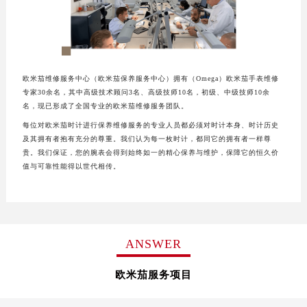
成都市锦江区人民东路6号SAC东原中心写字楼24层2406B室（需提前预约）
重庆市江北区观音桥步行街2号融恒时代广场写字楼9层902室（需提前预约）
长沙市芙蓉区定王台街道建湘路393号世茂环球金融中心写字楼（芙蓉广场）10层13室（需提前预约）
郑州市二七区铭功路10号华润大厦写字楼29层2905室（需提前预约）
欧米茄维修服务中心（欧米茄保养服务中心）拥有（Omega）欧米茄手表维修
太原市迎泽区解放路15号亨得利名表服务中心（品牌授权店）3层整层（需提前预约）
专家30余名，其中高级技术顾问3名、高级技师10名，初级、中级技师10余
沈阳市沈河区中街路137号亨得利名表服务中心（品牌授权店）1层整层（需提前预约）
名，现已形成了全国专业的欧米茄维修服务团队。
沈阳市沈河区中街路83号亨得利名表服务中心（品牌授权店）1层整层（需提前预约）
每位对欧米茄时计进行保养维修服务的专业人员都必须对时计本身、时计历史
及其拥有者抱有充分的尊重。我们认为每一枚时计，都同它的拥有者一样尊
乌鲁木齐市天山区红山路26号时代广场（CCMALL）C座17层17-B（需提前预约）
贵。我们保证，您的腕表会得到始终如一的精心保养与维护，保障它的恒久价
温州市鹿城区锦绣路1067号置信广场10层1015室（需提前预约）
值与可靠性能得以世代相传。
哈尔滨市道里区友谊西路600号富力中心T2座写字楼29层03室（需提前预约）
大连市中山区人民路15号国际金融大厦7层G室（需提前预约）
佛山市禅城区季华五路57号万科金融中心C座12层1205室（需提前预约）
东莞市东城街道鸿福东路1号民盈国贸中心T1写字楼9层907室（需提前预约）
ANSWER
无锡市梁溪区人民中路139号恒隆广场写字楼1座11层1104室（需提前预约）
欧米茄服务项目
南通市崇川区工农路57号圆融广场写字楼16层1603室（需提前预约）
苏州市苏州工业园区星港街199号苏州中心办公楼C座22层08室（需提前预约）