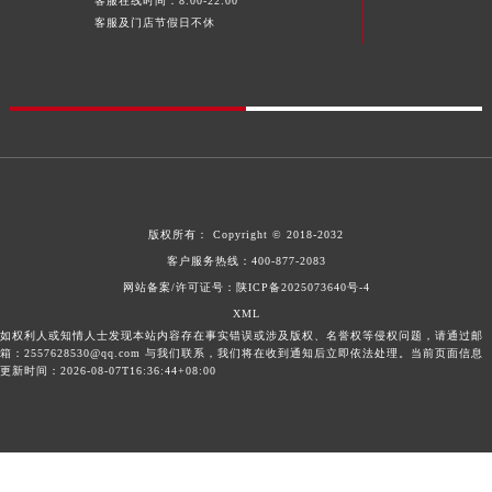
客服在线时间：8:00-22:00
广东省清远市清城区湖西路欧米茄售后服务中心（需提前预约）
客服及门店节假日不休
广东省汕头市龙湖区长平路欧米茄售后服务中心（需提前预约）
广东省汕尾市城区香洲街道园林社区翠园街欧米茄售后服务中心（需提前预约）
广东省韶关市武江区芙蓉新区与老城中心交汇处欧米茄售后服务中心（需提前预约）
广东省深圳市罗湖区深南东路5001号华润大厦17层1701室欧米茄售后服务中心（需提前预约）
广东省阳江市江城区东风一路欧米茄售后服务中心（需提前预约）
广东省云浮市云城区金山路欧米茄售后服务中心（需提前预约）
广东省湛江市赤坎区观海北路欧米茄售后服务中心（需提前预约）
版权所有：
Copyright © 2018-2032
广东省肇庆市端州区信安大道与砚都大道交汇处欧米茄售后服务中心（需提前预约）
客户服务热线：
400-877-2083
网站备案/许可证号：陕ICP备2025073640号-4
广西壮族自治区百色市右江区中山二路欧米茄售后服务中心（需提前预约）
XML
广西壮族自治区北海市海城区北京路欧米茄售后服务中心（需提前预约）
如权利人或知情人士发现本站内容存在事实错误或涉及版权、名誉权等侵权问题，请通过邮
广西壮族自治区崇左市江州区石景林街道友谊大道与丽川路交汇处欧米茄售后服务中心（需提前预约）
箱：2557628530@qq.com 与我们联系，我们将在收到通知后立即依法处理。当前页面信息
更新时间：2026-08-07T16:36:44+08:00
广西壮族自治区防城港市港口区金花茶大道欧米茄售后服务中心（需提前预约）
广西壮族自治区贵港市港北区港城街道布山大道与仙衣路交叉口欧米茄售后服务中心（需提前预约）
广西壮族自治区桂林市秀峰区红岭路欧米茄售后服务中心（需提前预约）
广西壮族自治区河池市金城江区金城江街道朝阳路欧米茄售后服务中心（需提前预约）