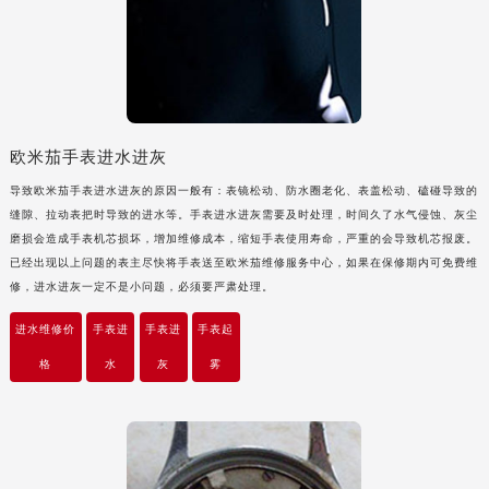
吉林省梅河口市新华街道梅河大街欧米茄售后服务中心（需提前预约）
吉林省四平市铁东区紫气大路与南九经街交汇处欧米茄售后服务中心（需提前预约）
吉林省松原市宁江区五环大街欧米茄售后服务中心（需提前预约）
吉林省通化市东昌区环通乡江南大街欧米茄售后服务中心（需提前预约）
吉林省延边市延吉市解放路欧米茄售后服务中心（需提前预约）
欧米茄手表进水进灰
辽宁省鞍山市铁东区站前街欧米茄售后服务中心（需提前预约）
导致欧米茄手表进水进灰的原因一般有：表镜松动、防水圈老化、表盖松动、磕碰导致的
辽宁省本溪市平山区胜利路欧米茄售后服务中心（需提前预约）
缝隙、拉动表把时导致的进水等。手表进水进灰需要及时处理，时间久了水气侵蚀、灰尘
辽宁省朝阳市双塔区新华路欧米茄售后服务中心（需提前预约）
磨损会造成手表机芯损坏，增加维修成本，缩短手表使用寿命，严重的会导致机芯报废。
辽宁省丹东市振兴区七经街欧米茄售后服务中心（需提前预约）
已经出现以上问题的表主尽快将手表送至欧米茄维修服务中心，如果在保修期内可免费维
修，进水进灰一定不是小问题，必须要严肃处理。
辽宁省抚顺市新抚区东一路欧米茄售后服务中心（需提前预约）
辽宁省阜新市海州区解放大街欧米茄售后服务中心（需提前预约）
进水维修价
手表进
手表进
手表起
辽宁省葫芦岛市连山区中央路欧米茄售后服务中心（需提前预约）
格
水
灰
雾
辽宁省锦州市古塔区中央大街欧米茄售后服务中心（需提前预约）
辽宁省辽阳市白塔区新运大街欧米茄售后服务中心（需提前预约）
辽宁省盘锦市兴隆台区石油大街欧米茄售后服务中心（需提前预约）
辽宁省铁岭市银州区南马路欧米茄售后服务中心（需提前预约）