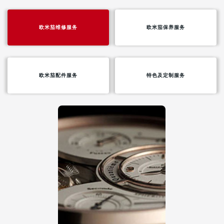
武汉市江汉区解放大道686号世界贸易大厦38层09室（需提前预约）
南宁市青秀区金湖路59号地王大厦12楼1224室（需提前预约）
欧米茄维修服务
欧米茄保养服务
合肥市蜀山区潜山路111号万象城华润大厦B座12楼03室（需提前预约）
泉州市丰泽区宝洲路729号浦西万达中心写字楼A座7楼709室（需提前预约）
青岛市南区山东路6号华润大厦B座22层04室（需提前预约）
欧米茄配件服务
特色及定制服务
烟台市芝罘区胜利路139号万达金融中心A座907室（需提前预约）
长春市朝阳区西安大路727号中银大厦A座(旺进大厦)18层09室（需提前预约）
贵阳市南明区都司高架桥路33号亨特国际金融中心14楼14D（需提前预约）
昆明市盘龙区北京路928号同德昆明广场写字楼10层06室（需提前预约）
石家庄市长安区中山东路39号勒泰中心写字楼B座13层07室（需提前预约）
西安市碑林区南关正街88号华侨城长安国际中心E座6楼10室（需提前预约）
海口市龙华区金贸东路5号海口华润大厦B座17层1707室（需提前预约）
唐山市路南区新华东道100号万达广场写字楼A座10层1002室（需提前预约）
台州市椒江区东海大道1800号腾达中心东1幢20楼2002室（需提前预约）
内蒙古自治区呼和浩特市玉泉区大学西街70号华润万象城写字楼（鄂尔多斯大厦）23层2326室（需提前预约）
甘肃省兰州市七里河区西津西路16号兰州中心写字楼21层2102室（需提前预约）