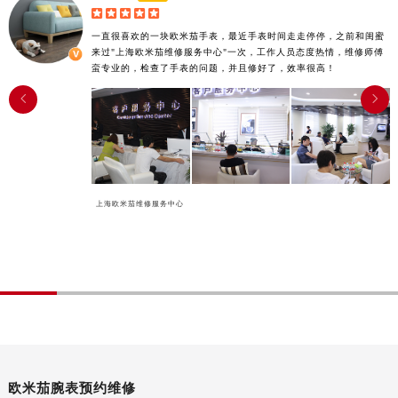
江西省九江市浔阳区浔阳路欧米茄售后服务中心（需提前预约）





一直很喜欢的一块欧米茄手表，最近手表时间走走停停，之前和闺蜜
江西省南昌市红谷滩新区红谷中大道998号绿地双子塔（中央广场）A1座办公楼14层1407室欧米茄售后服务中心（需提前预约）
来过"上海欧米茄维修服务中心"一次，工作人员态度热情，维修师傅
江西省萍乡市安源区萍安北大道与康庄路交叉口欧米茄售后服务中心（需提前预约）
蛮专业的，检查了手表的问题，并且修好了，效率很高！
江西省上饶市信州区滨江西路欧米茄售后服务中心（需提前预约）


江西省新余市渝水区北湖西路欧米茄售后服务中心（需提前预约）
江西省宜春市袁州区中山中路欧米茄售后服务中心（需提前预约）
江西省鹰潭市月湖区胜利东路欧米茄售后服务中心（需提前预约）
山东省德州市德城区东风中路欧米茄售后服务中心（需提前预约）
上海欧米茄维修服务中心
山东省东营市东营区济南路欧米茄售后服务中心（需提前预约）
山东省济南市历下区经十路11111号华润中心写字楼（万象城）15层1508室欧米茄售后服务中心（需提前预约）
山东省济宁市任城区太白楼路欧米茄售后服务中心（需提前预约）
山东省莱芜市文化南路8号银座商城名表维修一楼名表维修欧米茄售后服务中心（需提前预约）
山东省临沂市兰山区解放路欧米茄售后服务中心（需提前预约）
山东省日照市东港区烟台路欧米茄售后服务中心（需提前预约）
山东省泰安市泰山区财源街道泰山大街欧米茄售后服务中心（需提前预约）
山东省威海市环翠区新威海路89号振华商厦一楼名表维修欧米茄售后服务中心（需提前预约）
欧米茄腕表预约维修