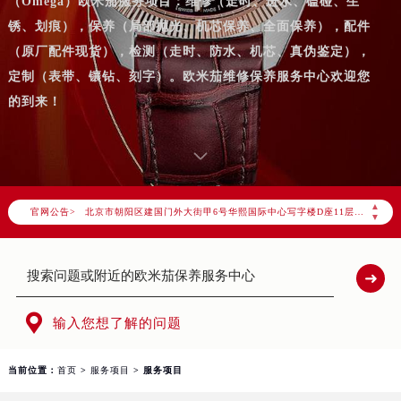
（Omega）欧米茄服务项目：维修（走时、进水、磕碰、生
锈、划痕），保养（局部抛光、机芯保养、全面保养），配件
（原厂配件现货），检测（走时、防水、机芯、真伪鉴定），
定制（表带、镶钻、刻字）。欧米茄维修保养服务中心欢迎您
的到来！
2026年8月欧米茄中国区售后服务网络优化升级公告
2026年8月欧米茄全国官方售后客户服务热线：400-877-2083
欧米茄官方全国统一服务热线400-877-2083，服务覆盖中国大陆、香港、澳门、台湾全部区域（非大陆需加拨“+86”）
2026年8月欧米茄售后服务中心最新网点地址：
▲
官网公告>
北京市朝阳区建国门外大街甲6号华熙国际中心写字楼D座11层1102室（北京总部）（需提前预约）
▼
北京市东城区东长安街1号东方广场写字楼W3座6层602室（需提前预约）
天津市和平区赤峰道136号天津国际金融中心写字楼26层2603室（需提前预约）
上海市徐汇区虹桥路3号港汇中心写字楼2座37层3705室（需提前预约）
上海市黄浦区南京东路299号宏伊国际广场写字楼8层806室（需提前预约）

输入您想了解的问题
南京市秦淮区中山南路1号（新街口）南京中心写字楼22层C1-1室（需提前预约）
常州市新北区龙锦路1590号现代传媒中心写字楼5号楼10层1008室（需提前预约）
当前位置：
首页
>
服务项目
> 服务项目
徐州市鼓楼区淮海东路29号苏宁广场IFC国际金融中心写字楼35层3508室（需提前预约）