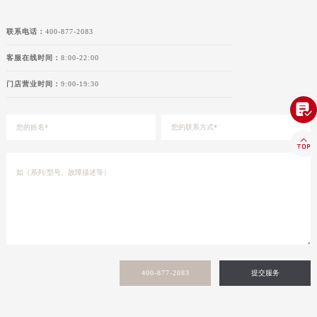
山东省潍坊市奎文区东风东街欧米茄售后服务中心（需提前预约）
山东省枣庄市滕州市北辛路与善国路交叉口欧米茄售后服务中心（需提前预约）
联系电话：
400-877-2083
山东省淄博市张店区金晶大道欧米茄售后服务中心（需提前预约）
客服在线时间：
8:00-22:00
上海市黄浦区南京东路299号宏伊国际广场写字楼8层806室欧米茄售后服务中心（需提前预约）
门店营业时间：
9:00-19:30
上海市徐汇区虹桥路3号港汇中心2座37层3705室欧米茄售后服务中心（需提前预约）

浙江省杭州市上城区钱江路1366号华润大厦A座5层503-5室欧米茄售后服务中心（需提前预约）
浙江省湖州市吴兴区劳动路欧米茄售后服务中心（需提前预约）

浙江省嘉兴市南湖区广益路705号嘉兴世界贸易中心A座13层1304室欧米茄售后服务中心（需提前预约）
浙江省金华市金东区东市南街777号金华万达广场4号楼22楼2209室欧米茄售后服务中心（需提前预约）
浙江省丽水市莲都区解放街欧米茄售后服务中心（需提前预约）
浙江省宁波市江北区大闸南路500号来福士广场办公楼20层2009室欧米茄售后服务中心（需提前预约）
浙江省衢州市柯城区上街欧米茄售后服务中心（需提前预约）
浙江省绍兴市越城区胜利东路379号世茂天际中心写字楼8层805室欧米茄售后服务中心（需提前预约）
浙江省舟山市定海区解放东路欧米茄售后服务中心（需提前预约）
400-877-2083
提交服务
澳门特别行政区大堂区议事亭前地（新马路）欧米茄售后服务中心（需提前预约）
澳门特别行政区风顺堂区南湾大马路欧米茄售后服务中心（需提前预约）