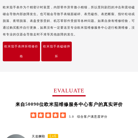
福建省三明市三元区东乾二路欧米茄售后服务中心（需提前预约）
欧米茄手表作为个精密计时装置，内部零件异常微小精细，所以受到剧烈的冲击和震动磕
福建省漳州市龙文区步港路欧米茄售后服务中心（需提前预约）
碰会导致内部故障发生。也可能会导致手表镜面破碎、表壳磕伤、表把断裂、指针松动或
脱落、夜明脱落、表盘变形歪斜、机芯零部件受损等各种问题。如果自身有维修经验，可
江苏省常州市新北区龙锦路1590号现代传媒中心5号楼10层1008室欧米茄售后服务中心（需提前预约）
通过购买配件自行更换，如果没有一定要送至专业欧米茄维修服务中心进行检测维修，没
江苏省淮安市清江浦区淮海北路欧米茄售后服务中心（需提前预约）
有专业的仪器会导致走时不准等其他故障的发生。
江苏省连云港市海州区通灌北路欧米茄售后服务中心（需提前预约）
欧米茄手表摔坏维修价
欧米茄手表磕碰摔
江苏省南京市秦淮区中山南路1号南京中心22层22-C1-C3室欧米茄售后服务中心（需提前预约）
江苏省宿迁市宿城区西湖路欧米茄售后服务中心（需提前预约）
格
坏
江苏省泰州市海陵区永定东路399号置地商务中心东塔（华润万象城）17层1706室欧米茄售后服务中心（需提前预约）
江苏省徐州市鼓楼区淮海东路29号苏宁广场IFC国际金融中心35层3508室欧米茄售后服务中心（需提前预约）
江苏省盐城市盐都区世纪大道5号盐城金融城写字楼1号楼16层1604室欧米茄售后服务中心（需提前预约）
EVALUATE
江苏省扬州市邗江区国展路29号星耀天地写字楼1号楼18层1803室欧米茄售后服务中心（需提前预约）
江苏省镇江市京口区中山东路欧米茄售后服务中心（需提前预约）
62170
来自
位欧米茄维修服务中心客户的真实评价
江西省抚州市临川区赣东大道欧米茄售后服务中心（需提前预约）





江西省赣州市章贡区文清路欧米茄售后服务中心（需提前预约）
5.0
综合客户满意度评分
江西省吉安市吉州区井冈山大道欧米茄售后服务中心（需提前预约）
江西省景德镇市珠山区珠山中路欧米茄售后服务中心（需提前预约）
Lv6
天道酬勤