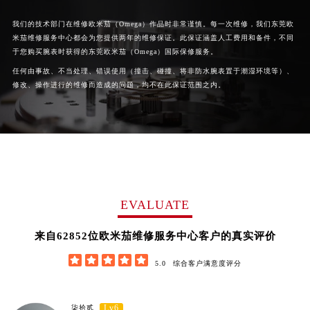
我们的技术部门在维修欧米茄（Omega）作品时非常谨慎。每一次维修，我们东莞欧
米茄维修服务中心都会为您提供两年的维修保证。此保证涵盖人工费用和备件，不同
于您购买腕表时获得的东莞欧米茄（Omega）国际保修服务。
任何由事故、不当处理、错误使用（撞击、碰撞、将非防水腕表置于潮湿环境等）、
修改、操作进行的维修而造成的问题，均不在此保证范围之内。
EVALUATE
62852
来自
位欧米茄维修服务中心客户的真实评价





5.0
综合客户满意度评分
Lv6
柒拾贰