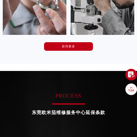


天津欧米茄维修
上海欧米茄维修
咨询更多
卡罗琳·卡桑德拉
辛迪·克莱门特
资深欧米茄技师
资深欧米茄技师
是欧米茄维修保养中心
是欧米茄维修保养中心
(欧米茄保养中心)
(欧米茄保养中心)
的高级技师之一
的高级技师之一

Chengdu 欧米茄 Maintain center
Beijing 欧米茄 Maintain center

PROCESS


成都欧米茄维修
北京欧米茄维修保养中心
东莞欧米茄维修服务中心延保条款