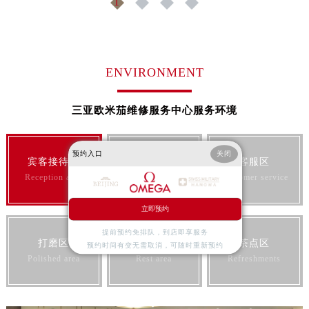
1
2
3
4
ENVIRONMENT
三亚欧米茄维修服务中心服务环境
预约入口
关闭
宾客接待区
VIP服务区
客服区
Reception area
VIP service
Customer service
立即预约
提前预约免排队，到店即享服务
打磨区
宾客休息区
茶点区
预约时间有变无需取消，可随时重新预约
Polished area
Rest area
Refreshments