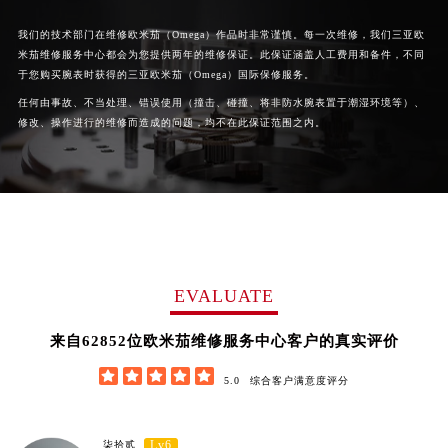
我们的技术部门在维修欧米茄（Omega）作品时非常谨慎。每一次维修，我们三亚欧
米茄维修服务中心都会为您提供两年的维修保证。此保证涵盖人工费用和备件，不同
于您购买腕表时获得的三亚欧米茄（Omega）国际保修服务。
任何由事故、不当处理、错误使用（撞击、碰撞、将非防水腕表置于潮湿环境等）、
修改、操作进行的维修而造成的问题，均不在此保证范围之内。
EVALUATE
62852
来自
位欧米茄维修服务中心客户的真实评价





5.0
综合客户满意度评分
Lv6
柒拾贰