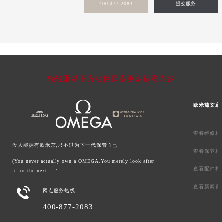
400-877-2083
提交服务
轻轻滑动下方栏目探索更多精彩内容
欧米茄文章
查看维修相
没人能拥有欧米茄,只不过为下一代保管而已
查看保养相
(You never actually own a OMEGA.You merely look after
查看配件相
it for the next ...”
查看新闻资

网点服务热线
400-877-2083