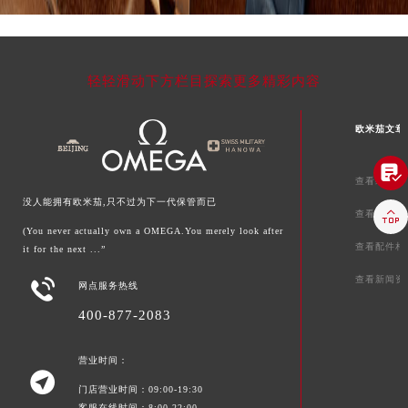
辽宁省铁岭市银州区南马路欧米茄售后服务中心（需提前预约）
辽宁省营口市站前区市府路与渤海大街交叉口欧米茄售后服务中心（需提前预约）
辽宁省沈阳市沈河区中街路137号亨得利名表维修授权店1楼欧米茄售后服务中心（需提前预约）
轻轻滑动下方栏目探索更多精彩内容
辽宁省沈阳市沈河区中街路83号亨得利名表维修授权店1楼欧米茄售后服务中心（需提前预约）
北京市朝阳区建国门外大街甲6号华熙国际中心D座11层1102室欧米茄售后服务中心（北京总部）（需提前预约）
欧米茄文章
北京市东城区东长安街1号王府井东方广场W3座6层602室欧米茄售后服务中心（需提前预约）
河北省保定市竞秀区朝阳北大街北国先天下欧米茄售后服务中心（需提前预约）

查看维修相
内蒙古自治区阿拉善盟市左旗土尔扈特大街欧米茄售后服务中心（需提前预约）
没人能拥有欧米茄,只不过为下一代保管而已

查看保养相
内蒙古自治区巴彦淖尔市临河区新华街欧米茄售后服务中心（需提前预约）
(You never actually own a OMEGA.You merely look after
内蒙古自治区包头市青山区幸福路甲3号王府井百货名表维修欧米茄售后服务中心（需提前预约）
查看配件相
it for the next ...”
内蒙古自治区赤峰市红山区哈达街欧米茄售后服务中心（需提前预约）
查看新闻资

网点服务热线
内蒙古自治区鄂尔多斯市东胜区伊金霍洛街欧米茄售后服务中心（需提前预约）
400-877-2083
内蒙古自治区呼伦贝尔市海拉尔区中央街欧米茄售后服务中心（需提前预约）
内蒙古自治区通辽市科尔沁区明仁大街欧米茄售后服务中心（需提前预约）
营业时间：
内蒙古自治区乌海市海勃湾区人民南路欧米茄售后服务中心（需提前预约）

门店营业时间：09:00-19:30
内蒙古自治区乌兰察布市集宁区恩和大街欧米茄售后服务中心（需提前预约）
客服在线时间：8:00-22:00