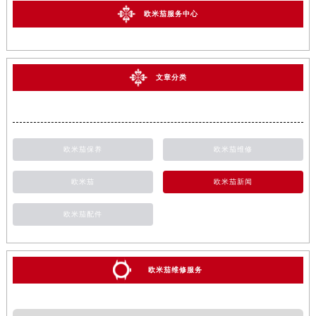
福州市鼓楼区五四路128-1号恒力城写字楼15层03室（需提前预约）
欧米茄服务中心
成都市锦江区人民东路6号SAC东原中心写字楼24层2406B室（需提前预约）
重庆市江北区观音桥步行街2号融恒时代广场写字楼9层902室（需提前预约）
长沙市芙蓉区定王台街道建湘路393号世茂环球金融中心写字楼（芙蓉广场）10层13室（需提前预约）
文章分类
郑州市二七区铭功路10号华润大厦写字楼29层2905室（需提前预约）
太原市迎泽区解放路15号亨得利名表服务中心（品牌授权店）3层整层（需提前预约）
沈阳市沈河区中街路137号亨得利名表服务中心（品牌授权店）1层整层（需提前预约）
沈阳市沈河区中街路83号亨得利名表服务中心（品牌授权店）1层整层（需提前预约）
欧米茄保养
欧米茄维修
乌鲁木齐市天山区红山路26号时代广场（CCMALL）C座17层17-B（需提前预约）
欧米茄
欧米茄新闻
温州市鹿城区锦绣路1067号置信广场10层1015室（需提前预约）
哈尔滨市道里区友谊西路600号富力中心T2座写字楼29层03室（需提前预约）
欧米茄配件
大连市中山区人民路15号国际金融大厦7层G室（需提前预约）
佛山市禅城区季华五路57号万科金融中心C座12层1205室（需提前预约）
东莞市东城街道鸿福东路1号民盈国贸中心T1写字楼9层907室（需提前预约）
欧米茄维修服务
无锡市梁溪区人民中路139号恒隆广场写字楼1座11层1104室（需提前预约）
南通市崇川区工农路57号圆融广场写字楼16层1603室（需提前预约）