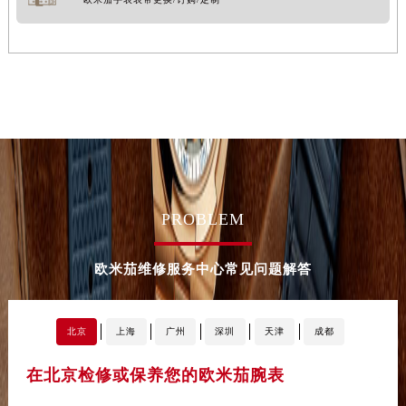
甘肃省兰州市七里河区西津西路16号兰州中心写字楼21层2102室（需提前预约）
重庆市解放碑渝中区民权路28号英利国际金融中心写字楼20层01室（需提前预约）
黑龙江省大庆市萨尔图区会战大街欧米茄售后服务中心（需提前预约）
黑龙江省鹤岗市向阳区红军路欧米茄售后服务中心（需提前预约）
黑龙江省黑河市爱辉区中央街欧米茄售后服务中心（需提前预约）
黑龙江省鸡西市鸡冠区红军路欧米茄售后服务中心（需提前预约）
黑龙江省佳木斯市向阳区长安路欧米茄售后服务中心（需提前预约）
黑龙江省牡丹江市东安区太平路欧米茄售后服务中心（需提前预约）
黑龙江省七台河市桃山区大同街欧米茄售后服务中心（需提前预约）
PROBLEM
黑龙江省齐齐哈尔市龙沙区龙华路欧米茄售后服务中心（需提前预约）
黑龙江省双鸭山市尖山区新兴大街欧米茄售后服务中心（需提前预约）
欧米茄维修服务中心常见问题解答
黑龙江省绥化市北林区新华街与康庄路交叉口欧米茄售后服务中心（需提前预约）
黑龙江省伊春市伊美区通河路欧米茄售后服务中心（需提前预约）
北京
上海
广州
深圳
天津
成都
吉林省白城市洮北区明仁南街欧米茄售后服务中心（需提前预约）
吉林省白山市浑江区浑江大街欧米茄售后服务中心（需提前预约）
在北京检修或保养您的欧米茄腕表
在
吉林省吉林市船营区河南街欧米茄售后服务中心（需提前预约）