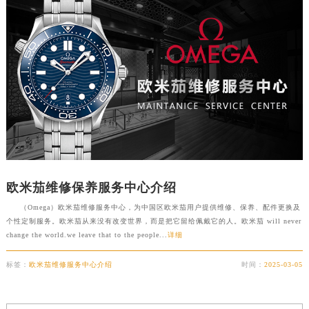
徐州市鼓楼区淮海东路29号苏宁广场IFC国际金融中心写字楼35层3508室（需提前预约）
扬州市邗江区国展路29号星耀天地写字楼1号楼18层1803室（需提前预约）
盐城市盐都区世纪大道5号盐城金融城写字楼1号楼16层1604室（需提前预约）
泰州市海陵区永定东路399号置地商务中心东塔写字楼（华润万象城）17层1706室（需提前预约）
宁波市江北区大闸南路500号来福士广场办公楼20层2009室（需提前预约）
杭州市上城区钱江路1366号华润大厦写字楼A座5层503-5室（需提前预约）
金华市金东区东市南街777号金华万达广场写字楼4号楼22层2209室（需提前预约）
绍兴市越城区胜利东路379号世茂天际中心写字楼8层805室（需提前预约）
嘉兴市南湖区广益路705号嘉兴世界贸易中心写字楼A座13层1304室（需提前预约）
南昌市红谷滩新区红谷中大道998号绿地双子塔（中央广场）A1座办公楼14层07室（需提前预约）
欧米茄维修保养服务中心介绍
济南市历下区经十路11111号华润中心写字楼（万象城）15层1508室（需提前预约）
（Omega）欧米茄维修服务中心，为中国区欧米茄用户提供维修、保养、配件更换及
个性定制服务。欧米茄从来没有改变世界，而是把它留给佩戴它的人。欧米茄 will never
广州市天河区天河路230号万菱汇国际中心写字楼A塔7层704室（需提前预约）
change the world.we leave that to the people...
详细
广州市越秀区环市东路371-375号世界贸易中心大厦南塔写字楼15层07室（需提前预约）
深圳市罗湖区深南东路5001号华润大厦写字楼17层1701室（需提前预约）
标签：
欧米茄维修服务中心介绍
时间：
2025-03-05
惠州市惠城区江北文昌一路7号华贸大厦写字楼1座30层05室（需提前预约）
厦门市思明区湖滨东路95号华润大厦写字楼B座11层1104室（需提前预约）