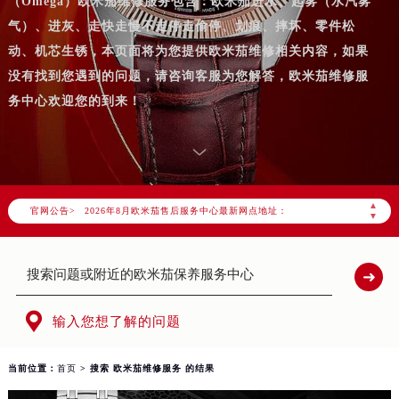
（Omega）欧米茄维修服务包含：欧米茄进水、起雾（水汽雾
气）、进灰、走快走慢不走停走偷停、划痕、摔坏、零件松
动、机芯生锈，本页面将为您提供欧米茄维修相关内容，如果
没有找到您遇到的问题，请咨询客服为您解答，欧米茄维修服
务中心欢迎您的到来！
2026年8月欧米茄中国区售后服务网络优化升级公告
2026年8月欧米茄全国官方售后客户服务热线：400-877-2083
欧米茄官方全国统一服务热线400-877-2083，服务覆盖中国大陆、香港、澳门、台湾全部区域（非大陆需加拨“+86”）
▲
官网公告>
2026年8月欧米茄售后服务中心最新网点地址：
▼
北京市朝阳区建国门外大街甲6号华熙国际中心写字楼D座11层1102室（北京总部）（需提前预约）
北京市东城区东长安街1号东方广场写字楼W3座6层602室（需提前预约）
天津市和平区赤峰道136号天津国际金融中心写字楼26层2603室（需提前预约）
上海市徐汇区虹桥路3号港汇中心写字楼2座37层3705室（需提前预约）

输入您想了解的问题
上海市黄浦区南京东路299号宏伊国际广场写字楼8层806室（需提前预约）
南京市秦淮区中山南路1号（新街口）南京中心写字楼22层C1-1室（需提前预约）
当前位置：
首页
> 搜索 欧米茄维修服务 的结果
常州市新北区龙锦路1590号现代传媒中心写字楼5号楼10层1008室（需提前预约）