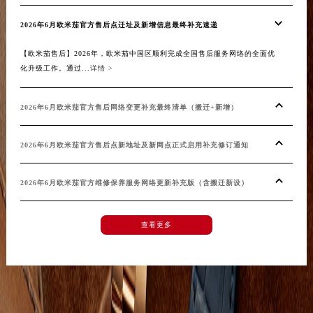
吉林省辽源市龙山区人民大街欧米茄售后服务中心（需提前预约）
2026年6月欧米茄官方售后点迁址及新增信息最终补充速递
吉林省梅河口市新华街道梅河大街欧米茄售后服务中心（需提前预约）
吉林省四平市铁东区紫气大路与南九经街交汇处欧米茄售后服务中心（需提前预约）
【欧米茄售后】2026年，欧米茄中国区顺利完成全国售后服务网络的全面优
吉林省松原市宁江区五环大街欧米茄售后服务中心（需提前预约）
化升级工作。通过...
详情 >
吉林省通化市东昌区环通乡江南大街欧米茄售后服务中心（需提前预约）
吉林省延边市延吉市解放路欧米茄售后服务中心（需提前预约）
2026年6月欧米茄官方售后网络变更补充最终清单（搬迁+新增）
辽宁省鞍山市铁东区站前街欧米茄售后服务中心（需提前预约）
2026年6月欧米茄官方售后点新地址及新网点正式启用补充修订通知
辽宁省本溪市平山区胜利路欧米茄售后服务中心（需提前预约）
辽宁省朝阳市双塔区新华路欧米茄售后服务中心（需提前预约）
2026年6月欧米茄官方维修保养服务网络更新补充版（含搬迁新设）
辽宁省丹东市振兴区七经街欧米茄售后服务中心（需提前预约）
辽宁省抚顺市新抚区东一路欧米茄售后服务中心（需提前预约）
辽宁省阜新市海州区解放大街欧米茄售后服务中心（需提前预约）
查看更多
辽宁省葫芦岛市连山区中央路欧米茄售后服务中心（需提前预约）
辽宁省锦州市古塔区中央大街欧米茄售后服务中心（需提前预约）
辽宁省辽阳市白塔区新运大街欧米茄售后服务中心（需提前预约）
辽宁省盘锦市兴隆台区石油大街欧米茄售后服务中心（需提前预约）