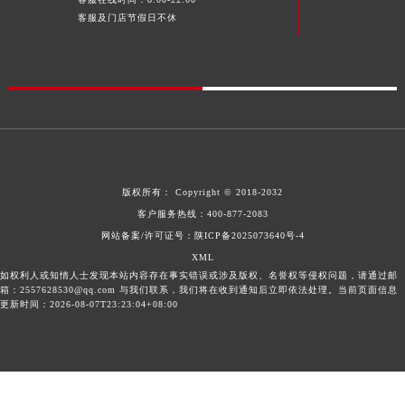
内蒙古自治区锡林郭勒盟市锡林浩特市光明街与额尔敦路交叉口欧米茄售后服务中心（需提前预约）
客服及门店节假日不休
内蒙古自治区兴安盟市乌兰浩特市兴安大街欧米茄售后服务中心（需提前预约）
山西省大同市平城区迎宾街欧米茄售后服务中心（需提前预约）
山西省晋城市城区黄华街欧米茄售后服务中心（需提前预约）
山西省晋中市榆次区顺城街欧米茄售后服务中心（需提前预约）
山西省临汾市尧都区解放路欧米茄售后服务中心（需提前预约）
山西省吕梁市离石区永宁中路与建设街交叉口欧米茄售后服务中心（需提前预约）
山西省朔州市朔城区怡西路与鄯阳西街交汇处欧米茄售后服务中心（需提前预约）
版权所有：
Copyright © 2018-2032
山西省忻州市忻府区和平东街与七一南路交叉口欧米茄售后服务中心（需提前预约）
客户服务热线：
400-877-2083
网站备案/许可证号：陕ICP备2025073640号-4
山西省阳泉市郊区平阳东街与新城大道交叉口欧米茄售后服务中心（需提前预约）
XML
山西省运城市盐湖区河东街欧米茄售后服务中心（需提前预约）
如权利人或知情人士发现本站内容存在事实错误或涉及版权、名誉权等侵权问题，请通过邮
山西省长治市潞州区英雄中路欧米茄售后服务中心（需提前预约）
箱：2557628530@qq.com 与我们联系，我们将在收到通知后立即依法处理。当前页面信息
更新时间：2026-08-07T23:23:04+08:00
山西省太原市迎泽区迎泽街道解放路15号亨得利名表维修授权店3楼欧米茄售后服务中心（需提前预约）
天津市和平区赤峰道136号天津国际金融中心26层2603室欧米茄售后服务中心（需提前预约）
安徽省安庆市迎江区人民路欧米茄售后服务中心（需提前预约）
安徽省蚌埠市蚌山区淮河路欧米茄售后服务中心（需提前预约）