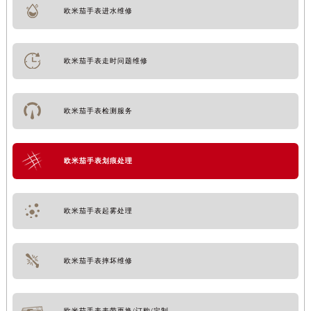
苏州市苏州工业园区星港街199号苏州中心办公楼C座22层08室（需提前预约）
欧米茄手表进水维修
武汉市江汉区解放大道686号世界贸易大厦38层09室（需提前预约）
南宁市青秀区金湖路59号地王大厦12楼1224室（需提前预约）
欧米茄手表走时问题维修
合肥市蜀山区潜山路111号万象城华润大厦B座12楼03室（需提前预约）
泉州市丰泽区宝洲路729号浦西万达中心写字楼A座7楼709室（需提前预约）
青岛市南区山东路6号华润大厦B座22层04室（需提前预约）
欧米茄手表检测服务
烟台市芝罘区胜利路139号万达金融中心A座907室（需提前预约）
长春市朝阳区西安大路727号中银大厦A座(旺进大厦)18层09室（需提前预约）
欧米茄手表划痕处理
贵阳市南明区都司高架桥路33号亨特国际金融中心14楼14D（需提前预约）
昆明市盘龙区北京路928号同德昆明广场写字楼10层06室（需提前预约）
石家庄市长安区中山东路39号勒泰中心写字楼B座13层07室（需提前预约）
欧米茄手表起雾处理
西安市碑林区南关正街88号华侨城长安国际中心E座6楼10室（需提前预约）
海口市龙华区金贸东路5号海口华润大厦B座17层1707室（需提前预约）
欧米茄手表摔坏维修
唐山市路南区新华东道100号万达广场写字楼A座10层1002室（需提前预约）
台州市椒江区东海大道1800号腾达中心东1幢20楼2002室（需提前预约）
内蒙古自治区呼和浩特市玉泉区大学西街70号华润万象城写字楼（鄂尔多斯大厦）23层2326室（需提前预约）
欧米茄手表表带更换/订购/定制