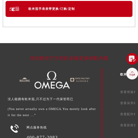
欧米茄手表表带更换/订购/定制

轻轻滑动下方栏目探索更多精彩内容

欧米茄文章
查看维修相
没人能拥有欧米茄,只不过为下一代保管而已
查看保养相
(You never actually own a OMEGA.You merely look after
查看配件相
it for the next ...”
查看新闻资

网点服务热线
400-877-2083