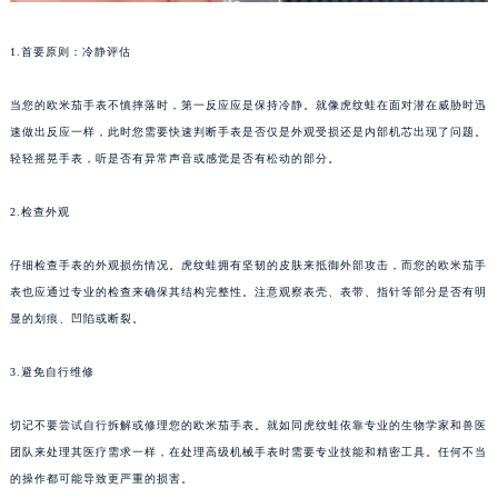
1.首要原则：冷静评估
当您的欧米茄手表不慎摔落时，第一反应应是保持冷静。就像虎纹蛙在面对潜在威胁时迅
速做出反应一样，此时您需要快速判断手表是否仅是外观受损还是内部机芯出现了问题。
轻轻摇晃手表，听是否有异常声音或感觉是否有松动的部分。
2.检查外观
仔细检查手表的外观损伤情况。虎纹蛙拥有坚韧的皮肤来抵御外部攻击，而您的欧米茄手
表也应通过专业的检查来确保其结构完整性。注意观察表壳、表带、指针等部分是否有明
显的划痕、凹陷或断裂。
3.避免自行维修
切记不要尝试自行拆解或修理您的欧米茄手表。就如同虎纹蛙依靠专业的生物学家和兽医
团队来处理其医疗需求一样，在处理高级机械手表时需要专业技能和精密工具。任何不当
的操作都可能导致更严重的损害。