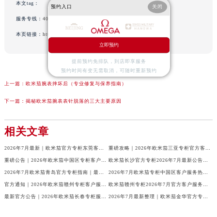
本文tag：
预约入口
关闭
服务专线：
400-877-2083
本页链接：
http://www.gjwatch.cn/problem/177.html
立即预约
提前预约免排队，到店即享服务
预约时间有变无需取消，可随时重新预约
上一篇：
欧米茄腕表摔坏后（专业修复与保养指南）
下一篇：
揭秘欧米茄腕表表针脱落的三大主要原因
相关文章
2026年7月最新｜欧米茄官方专柜东莞客户服务电话及门店信息一册通
重磅攻略｜2026年欧米茄三亚专柜官方客户服务热线与门店信息大全
重磅公告｜2026年欧米茄中国区专柜客户服务电话（7月最新）全收录
欧米茄长沙官方专柜2026年7月最新公告｜服务热线与客户服务信息
2026年7月欧米茄青岛官方专柜指南｜最新门店服务+专属客服热线，建议收藏
2026年7月欧米茄专柜中国区客户服务热线｜官方公告+门店详情全解读
官方通知｜2026年欧米茄赣州专柜客户服务热线全新升级（附7月最新专柜信息汇总）
欧米茄赣州专柜2026年7月官方客户服务热线｜信息汇总与核验
最新官方公告｜2026年欧米茄长春专柜服务信息整合，客服热线7月已更新
2026年7月最新整理｜欧米茄金华官方专柜名录及客户服务电话，一篇看懂！