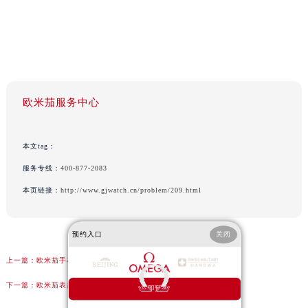
欧米茄服务中心
本文tag：
服务专线：
400-877-2083
本页链接：
http://www.gjwatch.cn/problem/209.html
预约入口
关闭
上一篇：
欧米茄手表偷停原因解析（了解常见故障与维修建议）
下一篇：
欧米茄表盘生锈处理方法（保养手表的实用技巧）
立即预约