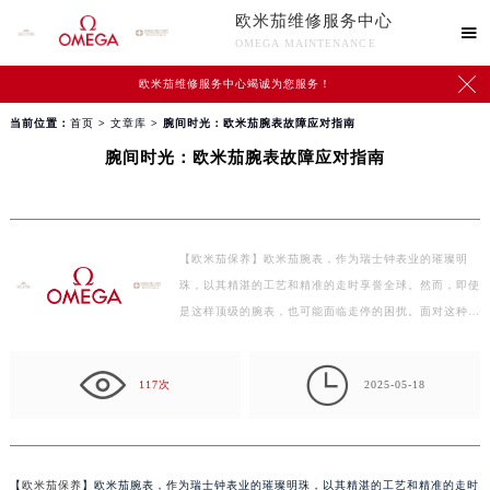
欧米茄维修服务中心

OMEGA MAINTENANCE

欧米茄维修服务中心竭诚为您服务！
当前位置：
首页
>
文章库
> 腕间时光：欧米茄腕表故障应对指南
腕间时光：欧米茄腕表故障应对指南
【欧米茄保养】欧米茄腕表，作为瑞士钟表业的璀璨明
珠，以其精湛的工艺和精准的走时享誉全球。然而，即使
是这样顶级的腕表，也可能面临走停的困扰。面对这种情
况…

117次
2025-05-18
【
欧米茄保养
】欧米茄腕表，作为瑞士钟表业的璀璨明珠，以其精湛的工艺和精准的走时