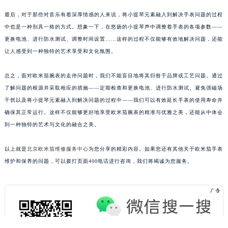
最后，对于那些对音乐有着深厚情感的人来说，将小提琴元素融入到解决手表问题的过程
中也是一种别具一格的方式。想象一下，在悠扬的小提琴声中调整着手表的各项参数——
更换电池、进行防水测试、调整时间设置……这样的过程不仅能够有效地解决问题，还能
让人感受到一种独特的艺术享受和文化氛围。
总之，面对欧米茄腕表的走停问题时，我们不能盲目地将其归咎于品牌或工艺问题。通过
了解问题的根源并采取相应的措施——定期检查和更换电池、进行防水测试、避免强磁场
干扰以及将小提琴元素融入到解决问题的过程中——我们可以有效延长手表的使用寿命并
确保其正常运行。这样不仅能够更好地享受欧米茄腕表的精准与优雅之美，还能从中体会
到一种独特的艺术与文化的融合之美。
以上就是
北京欧米茄维修服务中心
为您分享的精彩内容。如果您还有其他关于欧米茄手表
维护和保养的问题，可以拨打页面400电话进行咨询，我们将竭诚为您服务。