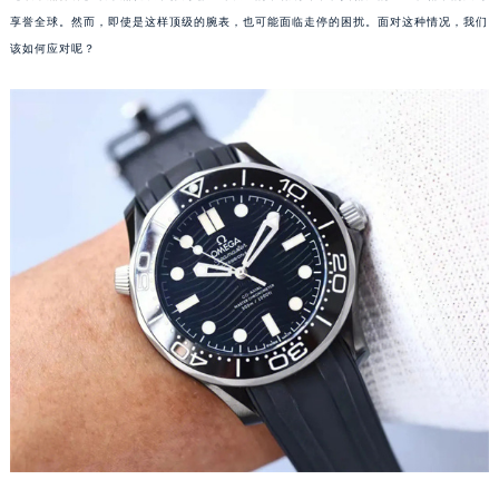
享誉全球。然而，即使是这样顶级的腕表，也可能面临走停的困扰。面对这种情况，我们
该如何应对呢？