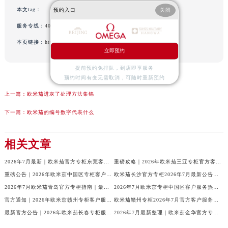
本文tag：
预约入口
关闭
服务专线：
400-877-2083
本页链接：
http://www.gjwatch.cn/problem/259.html
立即预约
提前预约免排队，到店即享服务
预约时间有变无需取消，可随时重新预约
上一篇：
欧米茄进灰了处理方法集锦
下一篇：
欧米茄的编号数字代表什么
相关文章
2026年7月最新｜欧米茄官方专柜东莞客户服务电话及门店信息一册通
重磅攻略｜2026年欧米茄三亚专柜官方客户服务热线与门店信息大全
重磅公告｜2026年欧米茄中国区专柜客户服务电话（7月最新）全收录
欧米茄长沙官方专柜2026年7月最新公告｜服务热线与客户服务信息
2026年7月欧米茄青岛官方专柜指南｜最新门店服务+专属客服热线，建议收藏
2026年7月欧米茄专柜中国区客户服务热线｜官方公告+门店详情全解读
官方通知｜2026年欧米茄赣州专柜客户服务热线全新升级（附7月最新专柜信息汇总）
欧米茄赣州专柜2026年7月官方客户服务热线｜信息汇总与核验
最新官方公告｜2026年欧米茄长春专柜服务信息整合，客服热线7月已更新
2026年7月最新整理｜欧米茄金华官方专柜名录及客户服务电话，一篇看懂！