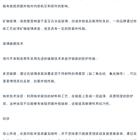
能有效阻挡紫外线对内部机芯和部件的影响。
矿物玻璃：虽然硬度稍逊于蓝宝石水晶玻璃，但成本较低且耐用性良好。一些品牌通过特
殊工艺处理矿物玻璃表面，使其具有一定的防紫外性能。
玻璃镀膜技术
现代手表制造商常采用先进的镀膜技术来提升镜面的防护性能：
多层镀膜：通过在玻璃表面涂覆多层不同材料的薄膜层（如二氧化硅、氟化物等），可以
显著增强其抗反射、抗紫外线性能。
纳米技术涂层：利用纳米级别的材料和工艺，在镜面上形成一层超薄、高透明度的防护
层。这种涂层不仅能够有效阻挡紫外线辐射，还能提高耐磨性和抗污性。
结语
综上所述，在面对欧米茄表蒙划痕时，并不意味着只能接受现状或直接更换新表。通过采