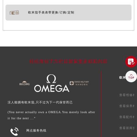
欧米茄手表表带更换/订购/定制

轻轻滑动下方栏目探索更多精彩内容

欧米茄文章
查看维修相
没人能拥有欧米茄,只不过为下一代保管而已
查看保养相
(You never actually own a OMEGA.You merely look after
查看配件相
it for the next ...”
查看新闻资

网点服务热线