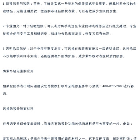
1.日常保养与预防：首先，了解并实施一些基本的保养措施至关重要。佩戴时避免接触尖
锐物品，定期使用柔软、微湿的布轻轻擦拭表蒙，可以有效减少划痕的发生。
2.专业抛光：对于轻微划痕，可以考虑将手表送至专业的钟表维修店进行抛光处理。专业
技师会使用专用工具和研磨剂，精细地去除表面划痕，恢复其原有光泽。
3.透明涂层保护：对于中度至重度划痕，可选择在表蒙表面施加一层透明涂层。这种涂层
不仅能够填补细小划痕，还能提供额外的防护层，减少紫外线对表盘材质的损害。
防紫外镜元素的应用
如果您的手表出现问题建议您尽快拨打欧米茄维修服务中心热线：400-877-2083进行咨
询。
选择防紫外镜面材料
在考虑更换或修复表蒙时，选择具有防紫外功能的镜面材料是至关重要的一步。例如：
蓝宝石水晶玻璃：是高档手表中最常用的镜面材料之一。它不仅硬度高、耐刮擦性强，还