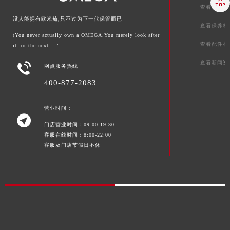

查看维修相
没人能拥有欧米茄,只不过为下一代保管而已
查看保养相
(You never actually own a OMEGA.You merely look after
查看配件相
it for the next ...”
查看新闻资

网点服务热线
400-877-2083
营业时间：

门店营业时间：09:00-19:30
客服在线时间：8:00-22:00
客服及门店节假日不休