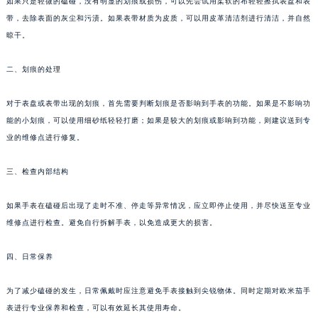
如果只是轻微的磕碰，没有明显的划痕或损伤，可以先尝试用柔软的布轻轻擦拭表盘和表
带，去除表面的灰尘和污渍。如果表带材质为皮质，可以用皮革清洁剂进行清洁，并自然
晾干。
二、划痕的处理
对于表盘或表带出现的划痕，首先需要判断划痕是否影响到手表的功能。如果是不影响功
能的小划痕，可以使用细砂纸轻轻打磨；如果是较大的划痕或影响到功能，则建议送到专
业的维修点进行修复。
三、检查内部结构
如果手表在磕碰后出现了走时不准、停走等异常情况，应立即停止使用，并尽快送至专业
维修点进行检查。避免自行拆解手表，以免造成更大的损害。
四、日常保养
为了减少磕碰的发生，日常佩戴时应注意避免手表接触到尖锐物体。同时定期对欧米茄手
表进行专业保养和检查，可以有效延长其使用寿命。