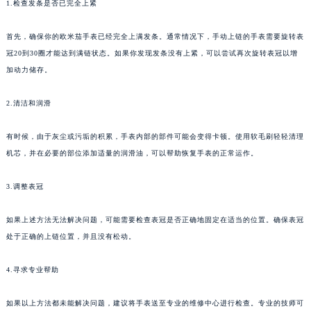
1.检查发条是否已完全上紧
首先，确保你的欧米茄手表已经完全上满发条。通常情况下，手动上链的手表需要旋转表
冠20到30圈才能达到满链状态。如果你发现发条没有上紧，可以尝试再次旋转表冠以增
加动力储存。
2.清洁和润滑
有时候，由于灰尘或污垢的积累，手表内部的部件可能会变得卡顿。使用软毛刷轻轻清理
机芯，并在必要的部位添加适量的润滑油，可以帮助恢复手表的正常运作。
3.调整表冠
如果上述方法无法解决问题，可能需要检查表冠是否正确地固定在适当的位置。确保表冠
处于正确的上链位置，并且没有松动。
4.寻求专业帮助
如果以上方法都未能解决问题，建议将手表送至专业的维修中心进行检查。专业的技师可