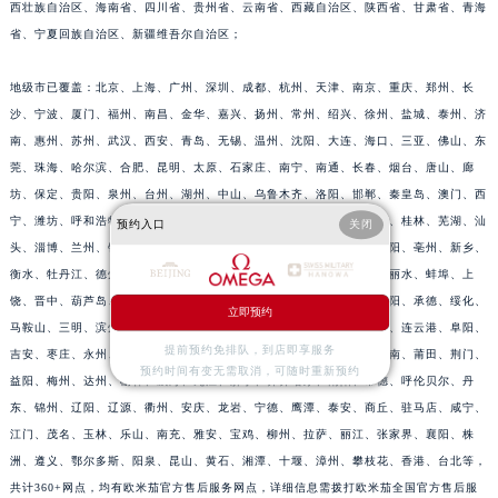
西壮族自治区、海南省、四川省、贵州省、云南省、西藏自治区、陕西省、甘肃省、青海
省、宁夏回族自治区、新疆维吾尔自治区；
地级市已覆盖：北京、上海、广州、深圳、成都、杭州、天津、南京、重庆、郑州、长
沙、宁波、厦门、福州、南昌、金华、嘉兴、扬州、常州、绍兴、徐州、盐城、泰州、济
南、惠州、苏州、武汉、西安、青岛、无锡、温州、沈阳、大连、海口、三亚、佛山、东
莞、珠海、哈尔滨、合肥、昆明、太原、石家庄、南宁、南通、长春、烟台、唐山、廊
坊、保定、贵阳、泉州、台州、湖州、中山、乌鲁木齐、洛阳、邯郸、秦皇岛、澳门、西
宁、潍坊、呼和浩特、沧州、鞍山、赣州、临沂、岳阳、平顶山、镇江、桂林、芜湖、汕
预约入口
关闭
头、淄博、兰州、银川、郴州、大庆、张家口、衡阳、焦作、周口、邵阳、亳州、新乡、
衡水、牡丹江、德州、聊城、包头、淮安、宜昌、许昌、邢台、宿迁、丽水、蚌埠、上
饶、晋中、葫芦岛、四平、宜春、滁州、大同、舟山、绵阳、天水、德阳、承德、绥化、
立即预约
马鞍山、三明、滨州、黄冈、赤峰、荆州、通化、鸡西、佳木斯、黑河、连云港、阜阳、
提前预约免排队，到店即享服务
吉安、枣庄、永州、清远、揭阳、梧州、渭南、延安、长治、运城、淮南、莆田、荆门、
预约时间有变无需取消，可随时重新预约
益阳、梅州、达州、榆林、威海、九江、济宁、齐齐哈尔、南阳、常德、呼伦贝尔、丹
东、锦州、辽阳、辽源、衢州、安庆、龙岩、宁德、鹰潭、泰安、商丘、驻马店、咸宁、
江门、茂名、玉林、乐山、南充、雅安、宝鸡、柳州、拉萨、丽江、张家界、襄阳、株
洲、遵义、鄂尔多斯、阳泉、昆山、黄石、湘潭、十堰、漳州、攀枝花、香港、台北等，
共计360+网点，均有欧米茄官方售后服务网点，详细信息需拨打欧米茄全国官方售后服