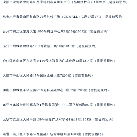
沈阳市沈河区中街路83号亨得利名表服务中心（品牌授权店）1层整层（需提前预约）
乌鲁木齐市天山区红山路26号时代广场（CCMALL）C座17层17-B（需提前预约）
台州市椒江区东海大道1800号腾达中心东1幢20楼2002室（需提前预约）
温州市鹿城区锦绣路1067号置信广场10层1015室（需提前预约）
哈尔滨市南岗区东大直街146号上和置地广场金座12层1214室（需提前预约）
大连市中山区人民路15号国际金融大厦7层G室（需提前预约）
佛山市禅城区季华五路57号万科金融中心C座12层1205室（需提前预约）
东莞市东城街道鸿福东路1号民盈国贸中心T1写字楼9层907室（需提前预约）
无锡市梁溪区人民中路139号恒隆广场写字楼1座11层1104室（需提前预约）
南通市崇川区工农路57号圆融广场写字楼16层1603室（需提前预约）