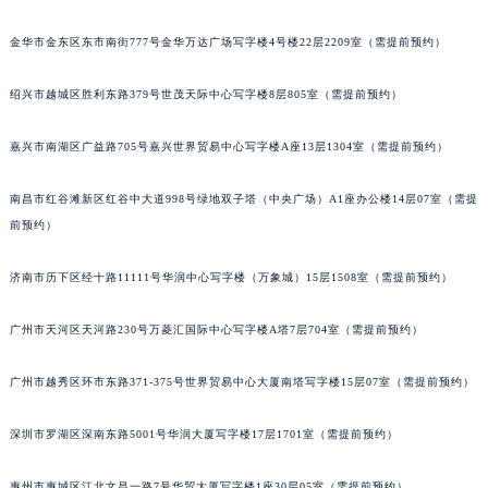
金华市金东区东市南街777号金华万达广场写字楼4号楼22层2209室（需提前预约）
绍兴市越城区胜利东路379号世茂天际中心写字楼8层805室（需提前预约）
嘉兴市南湖区广益路705号嘉兴世界贸易中心写字楼A座13层1304室（需提前预约）
南昌市红谷滩新区红谷中大道998号绿地双子塔（中央广场）A1座办公楼14层07室（需提
前预约）
济南市历下区经十路11111号华润中心写字楼（万象城）15层1508室（需提前预约）
广州市天河区天河路230号万菱汇国际中心写字楼A塔7层704室（需提前预约）
广州市越秀区环市东路371-375号世界贸易中心大厦南塔写字楼15层07室（需提前预约）
深圳市罗湖区深南东路5001号华润大厦写字楼17层1701室（需提前预约）
惠州市惠城区江北文昌一路7号华贸大厦写字楼1座30层05室（需提前预约）