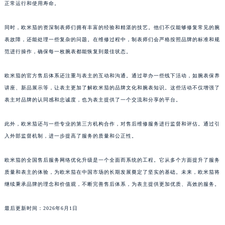
正常运行和使用寿命。
同时，欧米茄的资深制表师们拥有丰富的经验和精湛的技艺。他们不仅能够修复常见的腕
表故障，还能处理一些复杂的问题。在维修过程中，制表师们会严格按照品牌的标准和规
范进行操作，确保每一枚腕表都能恢复到最佳状态。
欧米茄的官方售后体系还注重与表主的互动和沟通。通过举办一些线下活动，如腕表保养
讲座、新品展示等，让表主更加了解欧米茄的品牌文化和腕表知识。这些活动不仅增强了
表主对品牌的认同感和忠诚度，也为表主提供了一个交流和分享的平台。
此外，欧米茄还与一些专业的第三方机构合作，对售后维修服务进行监督和评估。通过引
入外部监督机制，进一步提高了服务的质量和公正性。
欧米茄的全国售后服务网络优化升级是一个全面而系统的工程。它从多个方面提升了服务
质量和表主的体验，为欧米茄在中国市场的长期发展奠定了坚实的基础。未来，欧米茄将
继续秉承品牌的理念和价值观，不断完善售后体系，为表主提供更加优质、高效的服务。
最后更新时间：2026年6月1日