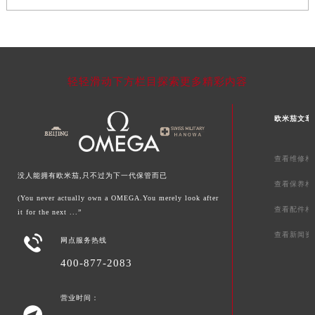
轻轻滑动下方栏目探索更多精彩内容
欧米茄文章
查看维修相
没人能拥有欧米茄,只不过为下一代保管而已
查看保养相
(You never actually own a OMEGA.You merely look after
查看配件相
it for the next ...”
查看新闻资

网点服务热线
400-877-2083
营业时间：
