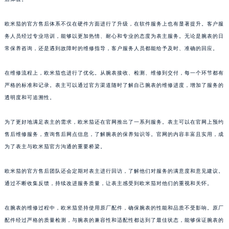
欧米茄的官方售后体系不仅在硬件方面进行了升级，在软件服务上也有显著提升。客户服
务人员经过专业培训，能够以更加热情、耐心和专业的态度为表主服务。无论是腕表的日
常保养咨询，还是遇到故障时的维修指导，客户服务人员都能给予及时、准确的回应。
在维修流程上，欧米茄也进行了优化。从腕表接收、检测、维修到交付，每一个环节都有
严格的标准和记录。表主可以通过官方渠道随时了解自己腕表的维修进度，增加了服务的
透明度和可追溯性。
为了更好地满足表主的需求，欧米茄还在官网推出了一系列服务。表主可以在官网上预约
售后维修服务，查询售后网点信息，了解腕表的保养知识等。官网的内容丰富且实用，成
为了表主与欧米茄官方沟通的重要桥梁。
欧米茄的官方售后团队还会定期对表主进行回访，了解他们对服务的满意度和意见建议。
通过不断收集反馈，持续改进服务质量，让表主感受到欧米茄对他们的重视和关怀。
在腕表的维修过程中，欧米茄坚持使用原厂配件，确保腕表的性能和品质不受影响。原厂
配件经过严格的质量检测，与腕表的兼容性和适配性都达到了最佳状态，能够保证腕表的