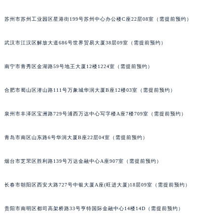
苏州市苏州工业园区星港街199号苏州中心办公楼C座22层08室（需提前预约）
武汉市江汉区解放大道686号世界贸易大厦38层09室（需提前预约）
南宁市青秀区金湖路59号地王大厦12楼1224室（需提前预约）
合肥市蜀山区潜山路111号万象城华润大厦B座12楼03室（需提前预约）
泉州市丰泽区宝洲路729号浦西万达中心写字楼A座7楼709室（需提前预约）
青岛市南区山东路6号华润大厦B座22层04室（需提前预约）
烟台市芝罘区胜利路139号万达金融中心A座907室（需提前预约）
长春市朝阳区西安大路727号中银大厦A座(旺进大厦)18层09室（需提前预约）
贵阳市南明区都司高架桥路33号亨特国际金融中心14楼14D（需提前预约）