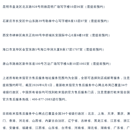
昆明市盘龙区北京路928号同德昆明广场写字楼10层06室（需提前预约）
石家庄市长安区中山东路39号勒泰中心写字楼B座13层07室（需提前预约）
西安市碑林区南关正街88号华侨城长安国际中心E座6楼10室（需提前预约）
海口市龙华区金贸东路5号海口华润大厦B座17层1707室（需提前预约）
唐山市路南区新华东道100号万达广场写字楼A座10层1002室（需提前预约）
上述所有欧米茄官方售后服务地址服务范围均为全国，全部可选择到店或邮寄服务，注意
提前预约即可。截至2026年6月1日，最新欧米茄官方售后服务中心网点布局已覆盖34个
省级行政区，中国所有省份均可找到欧米茄的官方售后服务门店，注意需拨打欧米茄全国
官方售后服务热线：400-877-2083进行预约。
目前欧米茄售后服务中心网点已覆盖全国34个省级行政区：北京、上海、天津、重庆、澳
门、香港、河北省、山西省、内蒙古自治区、辽宁省、吉林省、黑龙江省、江苏省、浙江
省、安徽省、福建省、江西省、山东省、台湾省、河南省、湖北省、湖南省、广东省、广