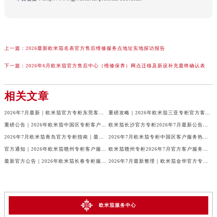
上一篇：
2026最新欧米茄名表官方售后维修服务点地址实地探访报告
下一篇：
2026年6月欧米茄官方售后中心（维修保养）网点迁移及新设补充最终确认表
相关文章
2026年7月最新｜欧米茄官方专柜东莞客户服务电话及门店信息一册通
重磅攻略｜2026年欧米茄三亚专柜官方客户服务热线与门店信息大全
重磅公告｜2026年欧米茄中国区专柜客户服务电话（7月最新）全收录
欧米茄长沙官方专柜2026年7月最新公告｜服务热线与客户服务信息
2026年7月欧米茄青岛官方专柜指南｜最新门店服务+专属客服热线，建议收藏
2026年7月欧米茄专柜中国区客户服务热线｜官方公告+门店详情全解读
官方通知｜2026年欧米茄赣州专柜客户服务热线全新升级（附7月最新专柜信息汇总）
欧米茄赣州专柜2026年7月官方客户服务热线｜信息汇总与核验
最新官方公告｜2026年欧米茄长春专柜服务信息整合，客服热线7月已更新
2026年7月最新整理｜欧米茄金华官方专柜名录及客户服务电话，一篇看懂！
欧米茄服务中心