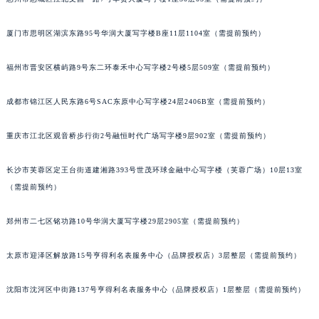
厦门市思明区湖滨东路95号华润大厦写字楼B座11层1104室（需提前预约）
福州市晋安区横屿路9号东二环泰禾中心写字楼2号楼5层509室（需提前预约）
成都市锦江区人民东路6号SAC东原中心写字楼24层2406B室（需提前预约）
重庆市江北区观音桥步行街2号融恒时代广场写字楼9层902室（需提前预约）
长沙市芙蓉区定王台街道建湘路393号世茂环球金融中心写字楼（芙蓉广场）10层13室
（需提前预约）
郑州市二七区铭功路10号华润大厦写字楼29层2905室（需提前预约）
太原市迎泽区解放路15号亨得利名表服务中心（品牌授权店）3层整层（需提前预约）
沈阳市沈河区中街路137号亨得利名表服务中心（品牌授权店）1层整层（需提前预约）