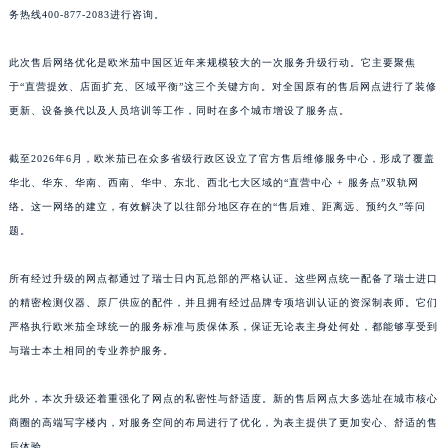
务热线400-877-2083进行咨询。
此次售后网络优化是欧米茄中国区近年来规模较大的一次服务升级行动。它主要聚焦
于“直营提效、店面扩充、区域平衡”这三个关键方向。对全国原有的售后网点进行了装修
更新、设备换代以及人员培训等工作，同时在多个城市增设了服务点。
截至2026年6月，欧米茄已在众多省级行政区设立了官方售后维修服务中心，形成了覆盖
华北、华东、华南、西南、华中、东北、西北七大区域的“直营中心 + 服务点”双轨网
络。这一网络的建立，有效解决了以往部分地区存在的“售后难、距离远、预约久”等问
题。
所有经过升级的网点都通过了瑞士日内瓦总部的严格认证。这些网点统一配备了瑞士进口
的精密检测仪器、原厂供应的配件，并且拥有经过品牌专项培训认证的资深制表师。它们
严格执行欧米茄全球统一的服务标准与质保体系，保证无论表主身处何处，都能够享受到
与瑞士本土相同的专业养护服务。
此外，本次升级还着重强化了网点的私密性与舒适度。新的售后网点大多选址在城市核心
商圈的高端写字楼内，对服务空间的布局进行了优化，为表主提供了更加安心、舒适的售
后体验。