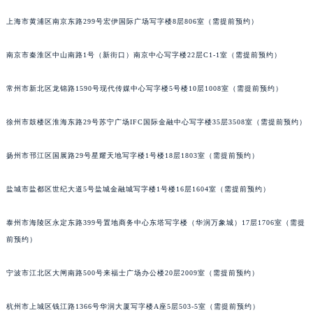
上海市黄浦区南京东路299号宏伊国际广场写字楼8层806室（需提前预约）
南京市秦淮区中山南路1号（新街口）南京中心写字楼22层C1-1室（需提前预约）
常州市新北区龙锦路1590号现代传媒中心写字楼5号楼10层1008室（需提前预约）
徐州市鼓楼区淮海东路29号苏宁广场IFC国际金融中心写字楼35层3508室（需提前预约）
扬州市邗江区国展路29号星耀天地写字楼1号楼18层1803室（需提前预约）
盐城市盐都区世纪大道5号盐城金融城写字楼1号楼16层1604室（需提前预约）
泰州市海陵区永定东路399号置地商务中心东塔写字楼（华润万象城）17层1706室（需提
前预约）
宁波市江北区大闸南路500号来福士广场办公楼20层2009室（需提前预约）
杭州市上城区钱江路1366号华润大厦写字楼A座5层503-5室（需提前预约）