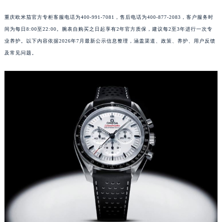
重庆欧米茄官方专柜客服电话为400-991-7081，售后电话为400-877-2083，客户服务时
间为每日8:00至22:00。腕表自购买之日起享有2年官方质保，建议每2至3年进行一次专
业养护。以下内容依据2026年7月最新公示信息整理，涵盖渠道、政策、养护、用户反馈
及常见问题。