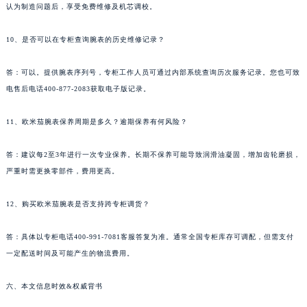
认为制造问题后，享受免费维修及机芯调校。
10、是否可以在专柜查询腕表的历史维修记录？
答：可以。提供腕表序列号，专柜工作人员可通过内部系统查询历次服务记录。您也可致
电售后电话400-877-2083获取电子版记录。
11、欧米茄腕表保养周期是多久？逾期保养有何风险？
答：建议每2至3年进行一次专业保养。长期不保养可能导致润滑油凝固，增加齿轮磨损，
严重时需更换零部件，费用更高。
12、购买欧米茄腕表是否支持跨专柜调货？
答：具体以专柜电话400-991-7081客服答复为准。通常全国专柜库存可调配，但需支付
一定配送时间及可能产生的物流费用。
六、本文信息时效&权威背书