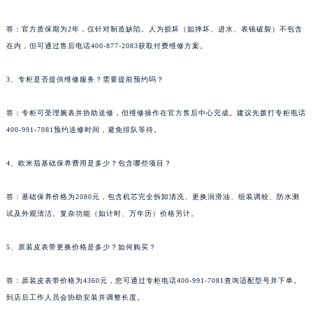
答：官方质保期为2年，仅针对制造缺陷。人为损坏（如摔坏、进水、表镜破裂）不包含
在内，但可通过售后电话400-877-2083获取付费维修方案。
3、专柜是否提供维修服务？需要提前预约吗？
答：专柜可受理腕表并协助送修，但维修操作在官方售后中心完成。建议先拨打专柜电话
400-991-7081预约送修时间，避免排队等待。
4、欧米茄基础保养费用是多少？包含哪些项目？
答：基础保养价格为2080元，包含机芯完全拆卸清洗、更换润滑油、组装调校、防水测
试及外观清洁。复杂功能（如计时、万年历）价格另计。
5、原装皮表带更换价格是多少？如何购买？
答：原装皮表带价格为4360元，您可通过专柜电话400-991-7081查询适配型号并下单。
到店后工作人员会协助安装并调整长度。