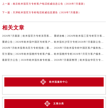
上一篇：
南京欧米茄官方专柜客户电话权威信息公告（2026年7月最新）
下一篇：
天津欧米茄官方专柜电话权威信息通告（2026年7月最新）
相关文章
2026年7月最新｜欧米茄官方专柜东莞客户服务电话及门店信息一册通
重磅攻略｜2026年欧米茄三亚专柜官方客户服务热线与门店信息大全
重磅公告｜2026年欧米茄中国区专柜客户服务电话（7月最新）全收录
欧米茄长沙官方专柜2026年7月最新公告｜服务热线与客户服务信息
2026年7月欧米茄青岛官方专柜指南｜最新门店服务+专属客服热线，建议收藏
2026年7月欧米茄专柜中国区客户服务热线｜官方公告+门店详情全解读
官方通知｜2026年欧米茄赣州专柜客户服务热线全新升级（附7月最新专柜信息汇总）
欧米茄赣州专柜2026年7月官方客户服务热线｜信息汇总与核验
最新官方公告｜2026年欧米茄长春专柜服务信息整合，客服热线7月已更新
2026年7月最新整理｜欧米茄金华官方专柜名录及客户服务电话，一篇看懂！
欧米茄服务中心
文章分类