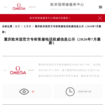
欧米茄维修服务中心

OMEGA MAINTENANCE

欧米茄维修服务中心竭诚为您服务！
当前位置：
首页
>
文章库
> 重庆欧米茄官方专柜客服电话权威信息公示（2026年7月最
新）
重庆欧米茄官方专柜客服电话权威信息公示（2026年7月最
新）
重庆欧米茄官方专柜客服电话为400-991-7081，售后电
话为400-877-2083，客户服务时间为每日8:00至22:00。
腕表自购买之日起享有2年官方质保，建议每2至3年进行
一…

次
2026-06-28