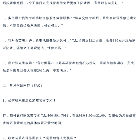
后按要求寄回，7个工作日内完成保养并免费更换了防水圈，寄回时包装完好。”
3、多位用户提到专柜协助送修服务体验顺畅：“将表交给专柜后，系统会发送维修进度短
信，不需要自己联系快递，省心省力。”
4、针对石英表用户，换电池服务受到认可：“电话咨询后到店更换，收费380元并现场测
试防水，还给做了外观清洁，性价比高。”
5、用户张先生表示：“官方保养2080元基础保养包含机芯拆洗、重新加油和调校，完成
后走时恢复到每天误差2秒以内，非常满意。”
五、常见问题问答（FAQ）
1、如何联系重庆欧米茄官方专柜？
答：您可拨打欧米茄专柜电话400-991-7081，在线时间8:00至22:00。客服会为您提供重
庆地区直营柜点的具体位置及营业时间。
2、欧米茄腕表保修期多久？是否包含人为损坏？